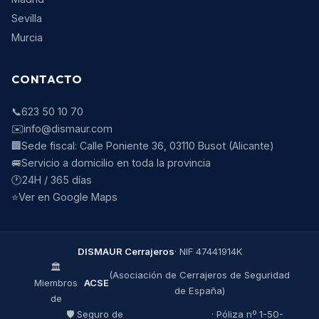
Sevilla
Murcia
CONTACTO
📞
623 50 10 70
✉️
info@dismaur.com
🏢
Sede fiscal:
Calle Poniente 36
,
03110
Busot
(
Alicante
)
🚐
Servicio a domicilio en toda la provincia
🕐
24H / 365 días
⭐
Ver en Google Maps
DISMAUR Cerrajeros
·
NIF
47441914K
🏛️
(Asociación de Cerrajeros de Seguridad
Miembros
ACSE
de España)
de
🛡️ Seguro de
· Póliza nº
1-50-