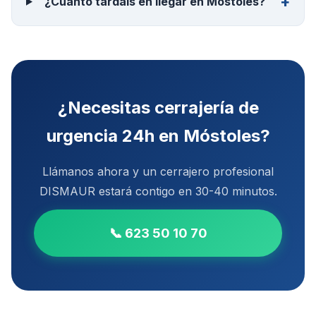
¿Cuánto tardáis en llegar en Móstoles?
¿Necesitas
cerrajería de
urgencia 24h
en
Móstoles
?
Llámanos ahora y un cerrajero profesional
DISMAUR estará contigo en
30-40 minutos
.
📞
623 50 10 70