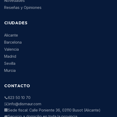
Novedades
Reseñas y Opiniones
CIUDADES
Alicante
Barcelona
Valencia
Madrid
Sevilla
Murcia
CONTACTO
📞
623 50 10 70
✉️
info@dismaur.com
🏢
Sede fiscal:
Calle Poniente 36
,
03110
Busot
(
Alicante
)
🚐
Servicio a domicilio en toda la provincia