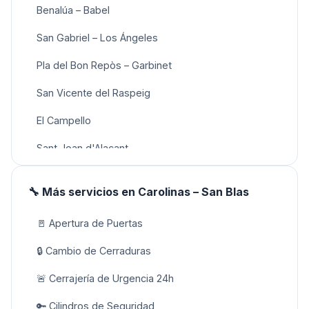
Benalúa – Babel
San Gabriel – Los Ángeles
Pla del Bon Repòs – Garbinet
San Vicente del Raspeig
El Campello
Sant Joan d'Alacant
🔧 Más servicios
en
Carolinas – San Blas
🚪
Apertura de Puertas
🔒
Cambio de Cerraduras
🚨
Cerrajería de Urgencia 24h
🔑
Cilindros de Seguridad