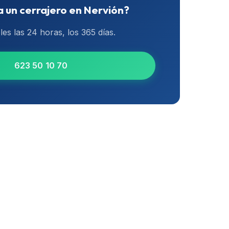
 un cerrajero en
Nervión
?
les las 24 horas, los 365 días.
623 50 10 70