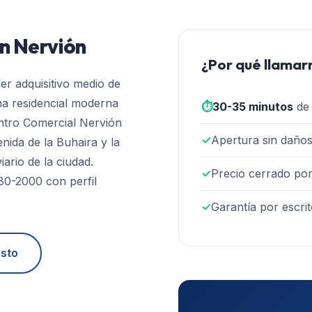
en
Nervión
¿Por qué llamar
er adquisitivo medio de
ona residencial moderna
⏱️
30-35 minutos
de 
entro Comercial Nervión
✓
Apertura sin daños
nida de la Buhaira y la
ario de la ciudad.
✓
Precio cerrado por
80-2000 con perfil
✓
Garantía por escrit
esto