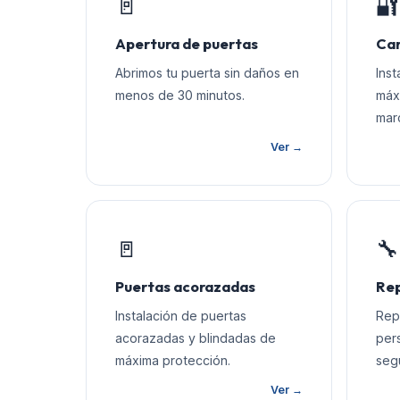
🚪
🔐
Apertura de puertas
Cam
Abrimos tu puerta sin daños en
Ins
menos de 30 minutos.
máx
mar
Ver →
🚪
🔧
Puertas acorazadas
Rep
Instalación de puertas
Rep
acorazadas y blindadas de
per
máxima protección.
seg
Ver →