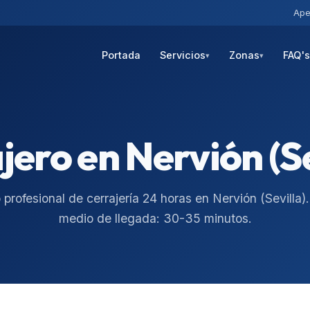
Ape
Portada
Servicios
Zonas
FAQ'
▾
▾
jero en
Nervión (Se
o profesional de cerrajería 24 horas en
Nervión
(
Sevilla
)
medio de llegada:
30-35 minutos
.