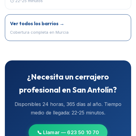
⏱
22-25 minutos
Ver todos los barrios →
Cobertura completa en
Murcia
¿Necesita un cerrajero
profesional en
San Antolín
?
Disponibles 24 horas, 365 días al año. Tiempo
medio de llegada:
22-25 minutos
.
📞 Llamar — 623 50 10 70