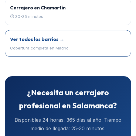
Cerrajero en
Chamartín
⏱
30-35 minutos
Ver todos los barrios →
Cobertura completa en
Madrid
¿Necesita un cerrajero
profesional en
Salamanca
?
Disponibles 24 horas, 365 días al año. Tiempo
medio de llegada:
25-30 minutos
.