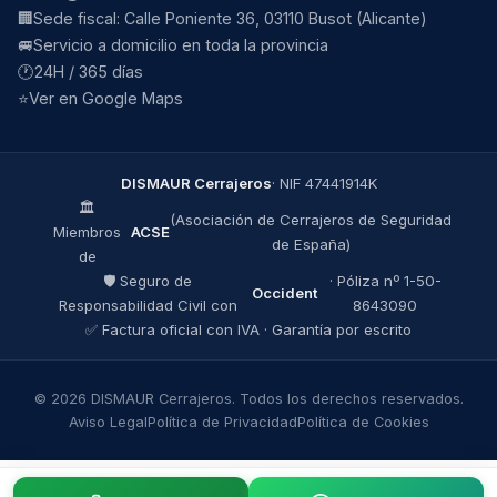
🏢
Sede fiscal:
Calle Poniente 36
,
03110
Busot
(
Alicante
)
🚐
Servicio a domicilio en toda la provincia
🕐
24H / 365 días
⭐
Ver en Google Maps
DISMAUR Cerrajeros
·
NIF
47441914K
🏛️
(Asociación de Cerrajeros de Seguridad
Miembros
ACSE
de España)
de
🛡️ Seguro de
· Póliza nº
1-50-
Occident
Responsabilidad Civil con
8643090
✅ Factura oficial con IVA · Garantía por escrito
©
2026
DISMAUR Cerrajeros
. Todos los derechos reservados.
Aviso Legal
Política de Privacidad
Política de Cookies