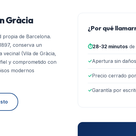
en
Gràcia
¿Por qué llamar
d propia de Barcelona.
1897, conserva un
⏱️
28-32 minutos
de 
 vecinal (Vila de Gràcia,
✓
Apertura sin daños
y fiel y comprometido con
 pisos modernos
✓
Precio cerrado por
✓
Garantía por escrit
esto