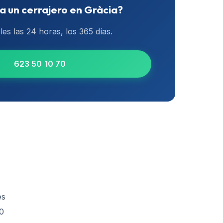
a un cerrajero en
Gràcia
?
les las 24 horas, los 365 días.
623 50 10 70
es
90