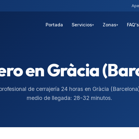
Ape
Portada
Servicios
Zonas
FAQ'
▾
▾
ero en
Gràcia (Bar
profesional de cerrajería 24 horas en
Gràcia
(
Barcelona
medio de llegada:
28-32 minutos
.