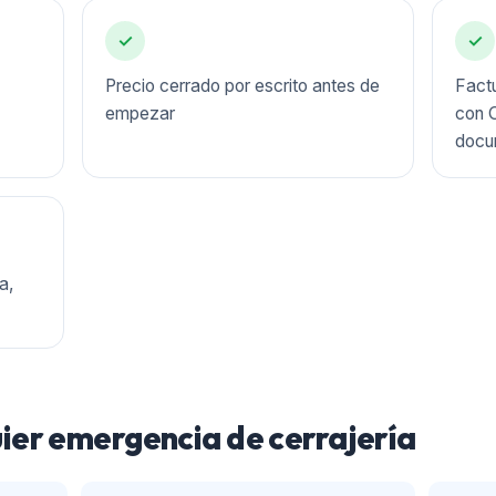
✓
✓
Precio cerrado por escrito antes de
Factu
empezar
con O
docu
a,
er emergencia de cerrajería