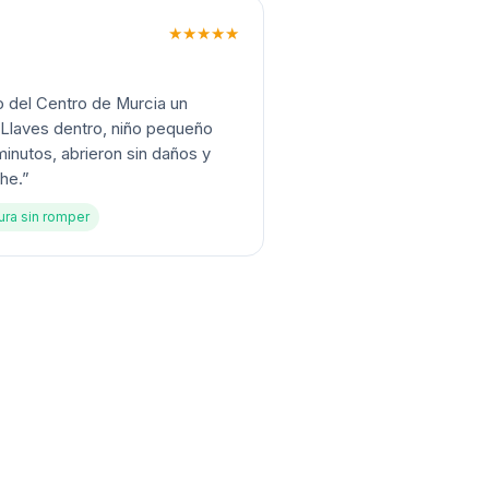
★★★★★
o del Centro de Murcia un
. Llaves dentro, niño pequeño
inutos, abrieron sin daños y
che.
”
ura sin romper