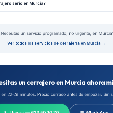
rajero serio en Murcia?
¿Necesitas un servicio programado, no urgente, en
Murcia
Ver todos los servicios de cerrajería en
Murcia
→
sitas un cerrajero en
Murcia
ahora m
s en
22-28 minutos
. Precio cerrado antes de empezar. Sin 
📞 Llamar — 623 50 10 70
💬 WhatsApp