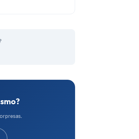
?
ismo?
sorpresas.