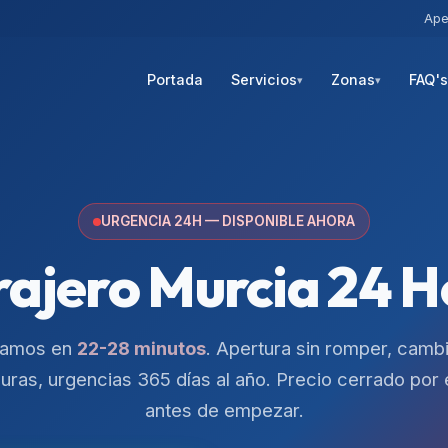
Ape
Portada
Servicios
Zonas
FAQ'
▾
▾
URGENCIA 24H — DISPONIBLE AHORA
rajero
Murcia
24 H
gamos en
22-28 minutos
. Apertura sin romper, camb
uras, urgencias 365 días al año. Precio cerrado por 
antes de empezar.