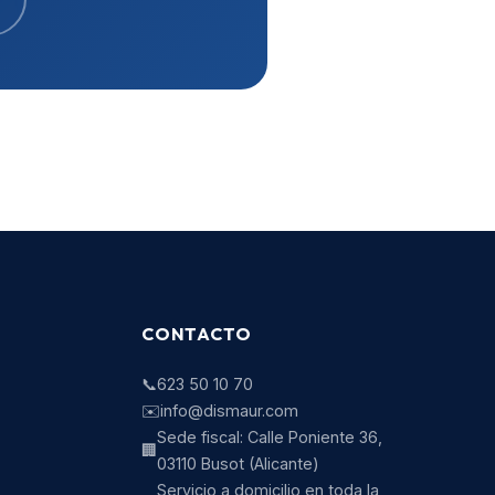
CONTACTO
📞
623 50 10 70
✉️
info@dismaur.com
Sede fiscal:
Calle Poniente 36
,
🏢
03110
Busot
(
Alicante
)
Servicio a domicilio en toda la